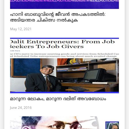
ഹാനി ബാബുവിന്റെ ജീവൻ അപകടത്തിൽ:
അടിയന്തര ചികിത്സ നൽകുക
May 12, 2021
മാറുന്ന ലോകം, മാറുന്ന ദലിത് അവബോധം
June 24, 2016