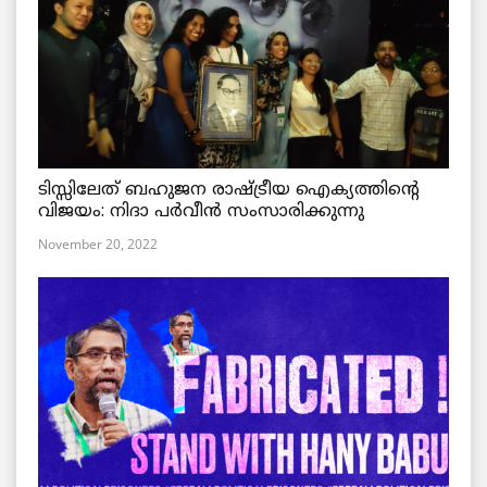
ടിസ്സിലേത് ബഹുജന രാഷ്ട്രീയ ഐക്യത്തിന്റെ
വിജയം: നിദാ പർവീൻ സംസാരിക്കുന്നു
November 20, 2022