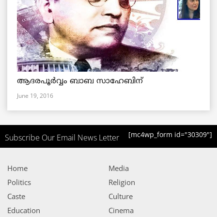
ആദരപൂര്‍വ്വം ബാബ സാഹേബിന്
June 19, 2016
[mc4wp_form id="30309"]
Subscribe Our Email News Letter
Home
Media
Politics
Religion
Caste
Culture
Education
Cinema