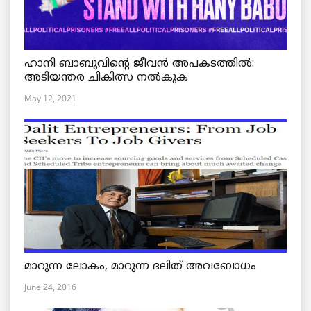
ഹാനി ബാബുവിന്റെ ജീവൻ അപകടത്തിൽ:
അടിയന്തര ചികിത്സ നൽകുക
May 12, 2021
മാറുന്ന ലോകം, മാറുന്ന ദലിത് അവബോധം
June 24, 2016