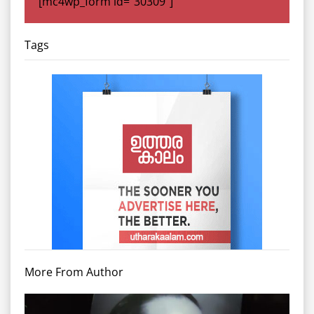
[mc4wp_form id="30309"]
Tags
More From Author