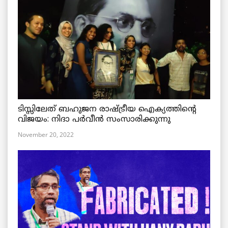
ടിസ്സിലേത് ബഹുജന രാഷ്ട്രീയ ഐക്യത്തിന്റെ
വിജയം: നിദാ പർവീൻ സംസാരിക്കുന്നു
November 20, 2022