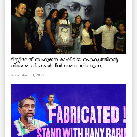
ടിസ്സിലേത് ബഹുജന രാഷ്ട്രീയ ഐക്യത്തിന്റെ
വിജയം: നിദാ പർവീൻ സംസാരിക്കുന്നു
November 20, 2022