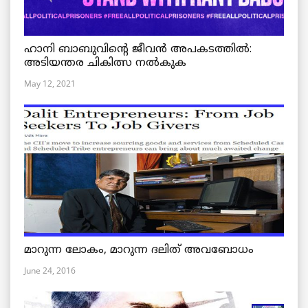
ഹാനി ബാബുവിന്റെ ജീവൻ അപകടത്തിൽ:
അടിയന്തര ചികിത്സ നൽകുക
May 12, 2021
മാറുന്ന ലോകം, മാറുന്ന ദലിത് അവബോധം
June 24, 2016