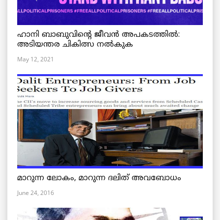
ഹാനി ബാബുവിന്റെ ജീവൻ അപകടത്തിൽ:
അടിയന്തര ചികിത്സ നൽകുക
May 12, 2021
മാറുന്ന ലോകം, മാറുന്ന ദലിത് അവബോധം
June 24, 2016