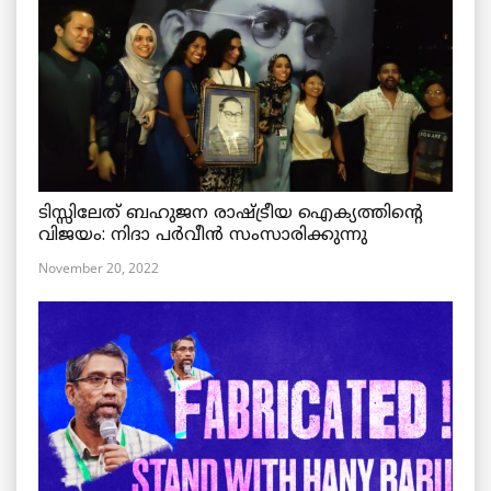
ടിസ്സിലേത് ബഹുജന രാഷ്ട്രീയ ഐക്യത്തിന്റെ
വിജയം: നിദാ പർവീൻ സംസാരിക്കുന്നു
November 20, 2022