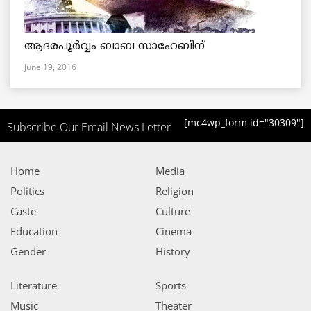
ആദരപൂര്‍വ്വം ബാബ സാഹേബിന്
June 19, 2016
[mc4wp_form id="30309"]
Subscribe Our Email News Letter
Home
Media
Politics
Religion
Caste
Culture
Education
Cinema
Gender
History
Literature
Sports
Music
Theater