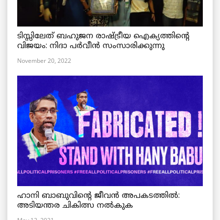
ടിസ്സിലേത് ബഹുജന രാഷ്ട്രീയ ഐക്യത്തിന്റെ
വിജയം: നിദാ പർവീൻ സംസാരിക്കുന്നു
November 20, 2022
ഹാനി ബാബുവിന്റെ ജീവൻ അപകടത്തിൽ:
അടിയന്തര ചികിത്സ നൽകുക