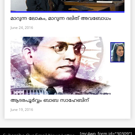
മാറുന്ന ലോകം, മാറുന്ന ദലിത് അവബോധം
June 24, 2016
ആദരപൂര്‍വ്വം ബാബ സാഹേബിന്
June 19, 2016
[mc4wp_form id="30309"]