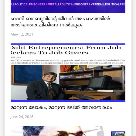
ഹാനി ബാബുവിന്റെ ജീവൻ അപകടത്തിൽ:
അടിയന്തര ചികിത്സ നൽകുക
May 12, 2021
മാറുന്ന ലോകം, മാറുന്ന ദലിത് അവബോധം
June 24, 2016