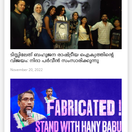
ടിസ്സിലേത് ബഹുജന രാഷ്ട്രീയ ഐക്യത്തിന്റെ
വിജയം: നിദാ പർവീൻ സംസാരിക്കുന്നു
November 20, 2022