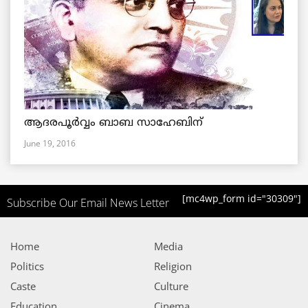
ആദരപൂര്‍വ്വം ബാബ സാഹേബിന്
June 19, 2016
[mc4wp_form id="30309"]
Subscribe Our Email News Letter
Home
Media
Politics
Religion
Caste
Culture
Education
Cinema