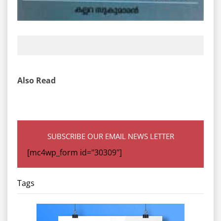
Also Read
SUBSCRIBE OUR EMAIL NEWS LETTER
[mc4wp_form id="30309"]
Tags