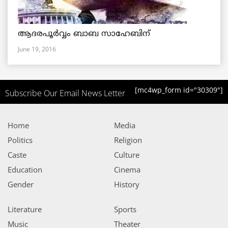
ആദരപൂര്‍വ്വം ബാബ സാഹേബിന്
June 19, 2016
[mc4wp_form id="30309"]
Subscribe Our Email News Letter
Home
Media
Politics
Religion
Caste
Culture
Education
Cinema
Gender
History
Literature
Sports
Music
Theater