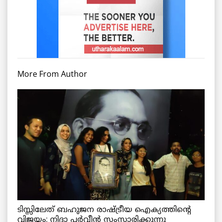
More From Author
ടിസ്സിലേത് ബഹുജന രാഷ്ട്രീയ ഐക്യത്തിന്റെ
വിജയം: നിദാ പർവീൻ സംസാരിക്കുന്നു