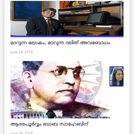
മാറുന്ന ലോകം, മാറുന്ന ദലിത് അവബോധം
June 24, 2016
ആദരപൂര്‍വ്വം ബാബ സാഹേബിന്
June 19, 2016