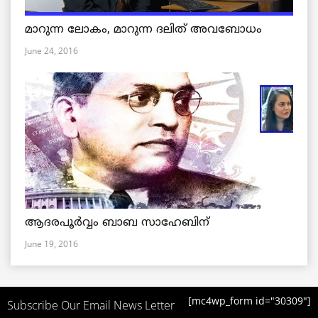
മാറുന്ന ലോകം, മാറുന്ന ദലിത് അവബോധം
June 24, 2016
ആദരപൂര്‍വ്വം ബാബ സാഹേബിന്
June 19, 2016
[mc4wp_form id="30309"]
Subscribe Our Email News Letter